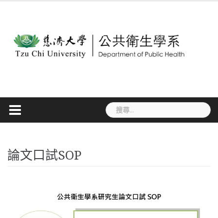
Skip
to
content
搜
尋
關
鍵
字:
論文口試SOP