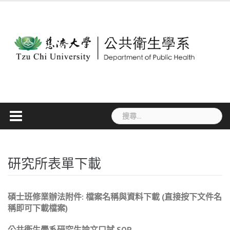
Skip
to
content
搜
尋
關
鍵
字:
研究所表單下載
碩士班修業辦法附件
:
檔案名稱與資料下載
(
直接按下文件名
稱即可下載檔案
)
公共衛生學系研究生論文口試 SOP