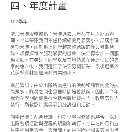
四、年度計畫
102學年：
增加營隊服務據點：營隊過去六年都在月眉部落辦
理，今年營隊我們不僅持續經營月眉國小、部落辦理
暑期營隊，由於系上同學越來越踴躍的參與暑期營
隊，想保握每次服務學習的機會，決定再增加一個服
務地點。在老師、同學以及在地熟悉花蓮原住民的專
家討論之後，我們選定了決定另闢新點，最後選地於
花蓮縣秀林鄉加灣村景美國小。
提前營訓：由於出隊所需進行的活動和課程需要的技
能眾多，隊員之間也需要時間培養默契，因此，今年
我們在學期間即進行包括團體經營技巧、教案寫作與
執行、衛教影片編導等訓練課程和活動。
期中出隊：配合營訓，也提早與服務據點磨合，以利
出隊各項活動與課程的規劃和執行，今年在四月和五
月中利用半天至一天時間，到月眉國小和景美國小進