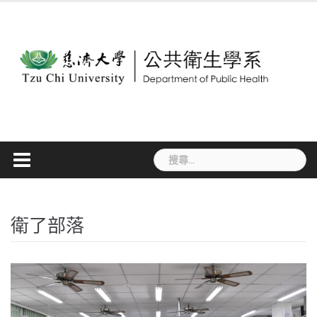
Skip
to
content
搜
尋
關
鍵
字:
衛了部落