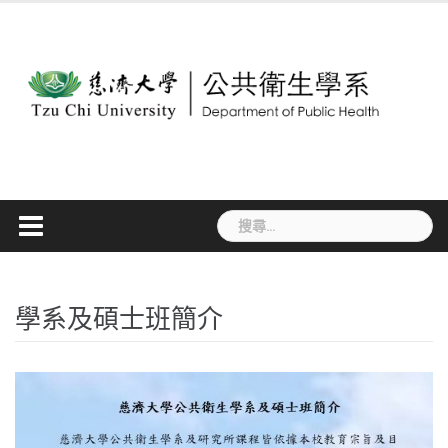
Skip
to
content
搜
尋
關
鍵
字:
學系及碩士班簡介