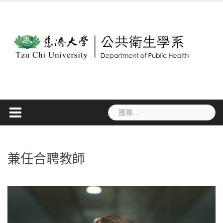
Skip
to
content
搜
尋
關
鍵
字:
兼任合聘教師