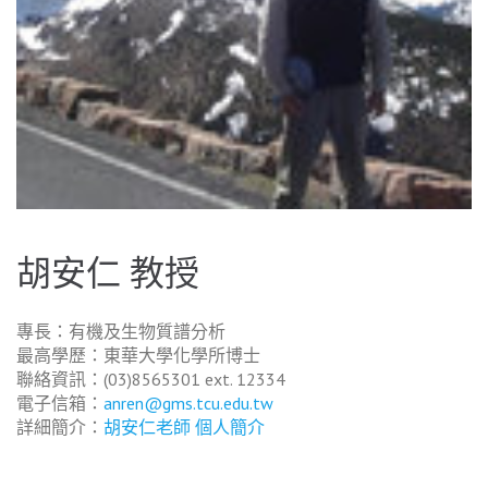
胡安仁 教授
專長：有機及生物質譜分析
最高學歷：東華大學化學所博士
聯絡資訊：(03)8565301 ext. 12334
電子信箱：
anren@gms.tcu.edu.tw
詳細簡介：
胡安仁老師 個人簡介